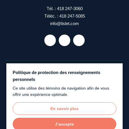
Tél. :
418 247-3060
Téléc. :
418 247-5085
info@lislet.com
Politique de protection des renseignements
personnels
Ce site utilise des témoins de navigation afin de vous
offrir une expérience optimale.
En savoir plus
Municipalité de L’Islet © 2026 Tous droits réservés
Plan du site
J’accepte
#Blankonumérique