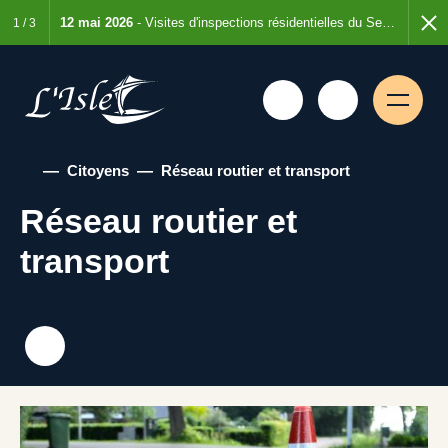
e de 6 mois
12 mai 2026
- Visites d'inspections résidentielles du Service de la sécurité incendie
7 août 
1
/
3
—
Citoyens
—
Réseau routier et transport
Réseau routier et
transport
Rechercher