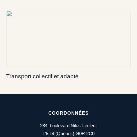
Transport collectif et adapté
COORDONNÉES
284, boulevard Nilus-Leclerc
L'Islet (Québec) G0R 2C0