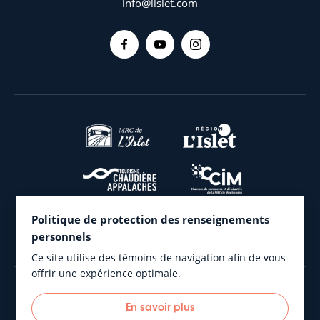
info@lislet.com
31 décembre de chaque année.
voisin révèle une contamination bactérienne
Votre fosse septique doit être accessible en tout temps
pour la vidange.
Politique de protection des renseignements
personnels
Ce site utilise des témoins de navigation afin de vous
offrir une expérience optimale.
En savoir plus
Municipalité de L’Islet © 2026 Tous droits réservés