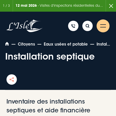
ée de 6 mois
12 mai 2026
- Visites d'inspections résidentielles du Service de la sécurité incendie
7 août
1
/
3
—
—
—
Citoyens
Eaux usées et potable
Installation septique
Installation septique
Rechercher
Inventaire des installations
septiques et aide financière