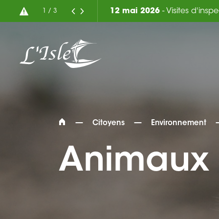
7 août 2026
- Vente de ter
2
/
3
—
—
Citoyens
Environnement
Animaux 
Rechercher