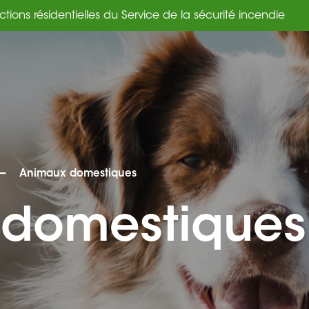
rains résidentiels
—
Animaux domestiques
domestiques