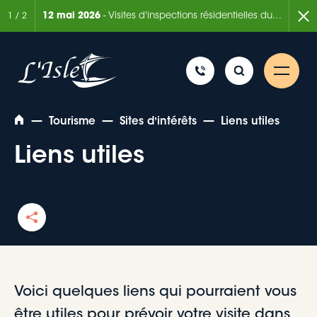
ée de 6 mois
12 mai 2026
- Visites d'inspections résidentielles du Service de la sécurité incendie
2 mars
1
/
2
—
—
—
Tourisme
Sites dʼintérêts
Liens utiles
Liens utiles
Rechercher
Voici quelques liens qui pourraient vous
être utiles pour prévoir votre visite dans