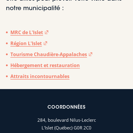
notre municipalité :
MRC de L'Islet
Région L'Islet
Tourisme Chaudière-Appalaches
Hébergement et restauration
Attraits incontournables
COORDONNÉES
284, boulevard Nilus-Leclerc
L'Islet (Québec) G0R 2C0