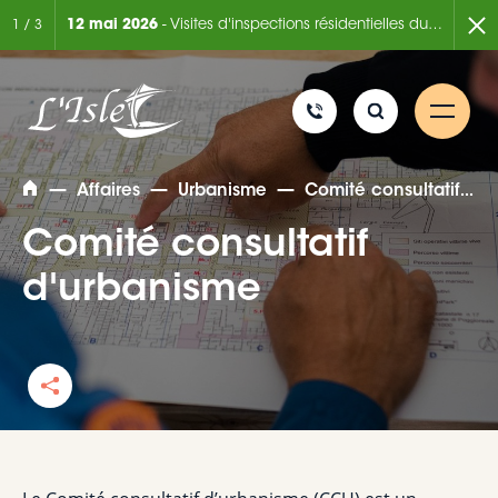
ée de 6 mois
12 mai 2026
- Visites d'inspections résidentielles du Service de la sécurité incendie
7 août
1
/
3
—
—
—
Affaires
Urbanisme
Comité consultatif d'urbanisme
Comité consultatif
d'urbanisme
Rechercher