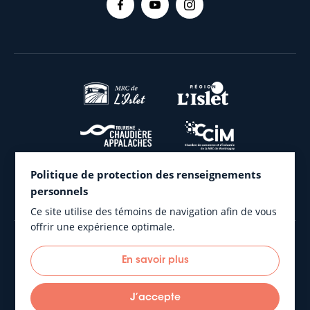
du CCU
du conseil
(comité
municipal
seulement)
(ouvert au
public)
20 janvier
3 février
2025
2025
17 février
3 mars
2025
2025
Politique de protection des renseignements
personnels
17 mars
7 avril 2025
Ce site utilise des témoins de navigation afin de vous
2025
offrir une expérience optimale.
22 avril
5 mai 2025
En savoir plus
2025
Municipalité de L’Islet © 2026 Tous droits réservés
Plan du site
20 mai 2025
2 juin 2025
J’accepte
#Blankonumérique