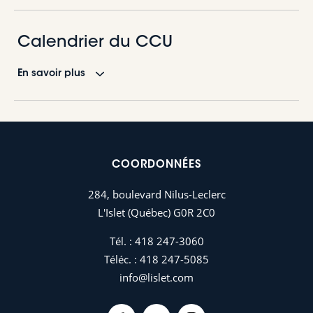
Calendrier du CCU
En savoir plus
COORDONNÉES
Le CCU se réunit une fois par mois, à huis clos. Afin de
284, boulevard Nilus-Leclerc
pouvoir préparer les documents de réunion du CCU,
les
demandes doivent être déposées au moins 5 jours
L'Islet (Québec) G0R 2C0
avant la date de la rencontre.
Tél. :
418 247-3060
Téléc. :
418 247-5085
info@lislet.com
Rencontres
Séances