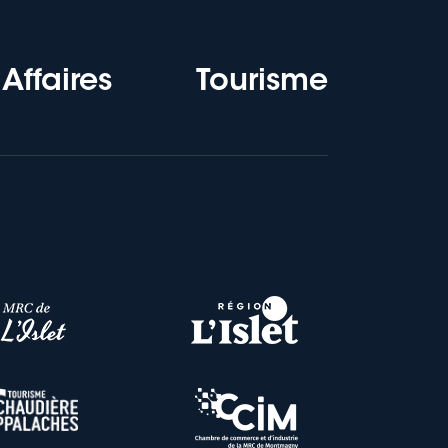
Affaires
Tourisme
11.
de L’Islet a
routes et rues
). Cette décision de