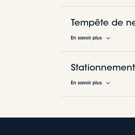
Tempête de n
En savoir plus
Stationnement
En savoir plus
Comment fonctionne
Avant la tempête, les pri
Prévoir et éliminer 
Il est interdit de se statio
Avertir vos proches 