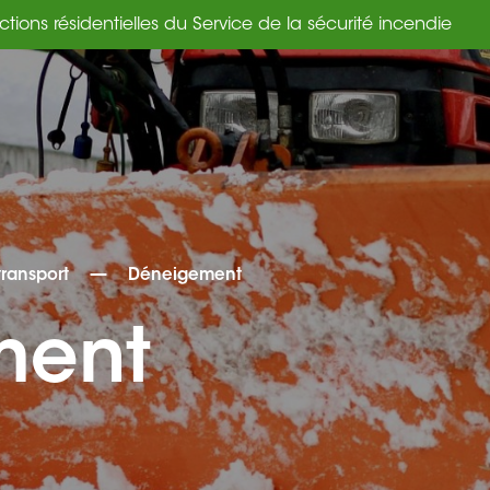
 Vente de terrains résidentiels
—
transport
Déneigement
ment