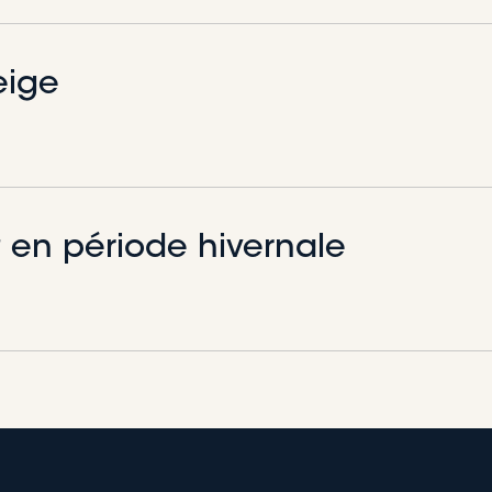
eige
 en période hivernale
 le déneigement lors d'une tempête de 
orités sont :
vos déplacements non essentiels lors de la tempête.
nner ou d’immobiliser un véhicule sur le chemin public entre
qu’une tempête risque de perturber le service de déneig