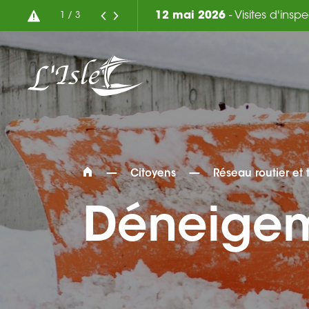
7 août 2026
-
2
/
3
—
—
Citoyens
Réseau routier et 
Déneige
Rechercher