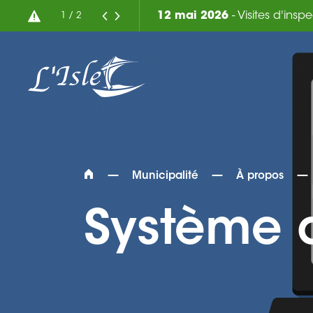
12 mai 2026
- Visites d'insp
1
/
2
—
—
—
Municipalité
À propos
Système d
Rechercher