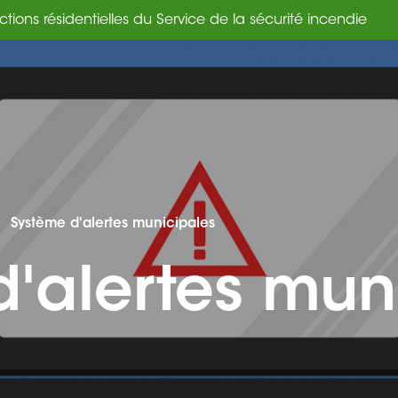
ections résidentielles du Service de la sécurité incendie
Système d'alertes municipales
'alertes mun