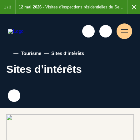
e de 6 mois
12 mai 2026
- Visites d'inspections résidentielles du Service de la sécurité incendie
7 août 
1
/
3
—
Tourisme
—
Sites dʼintérêts
Sites dʼintérêts
Rechercher